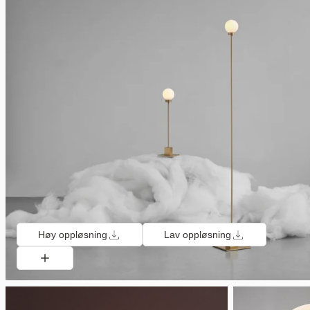
Høy oppløsning
Lav oppløsning