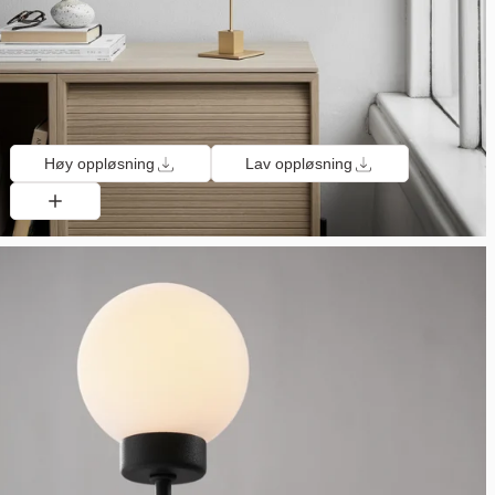
Høy oppløsning
Lav oppløsning