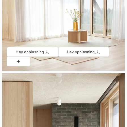
Høy oppløsning
Lav oppløsning