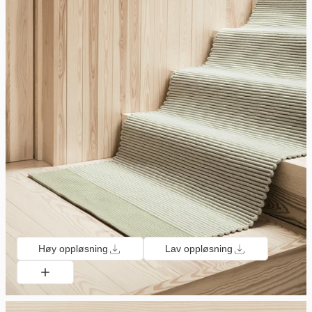
Høy oppløsning
Lav oppløsning