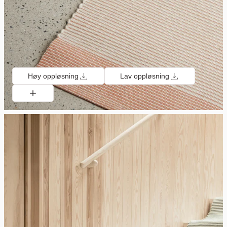
Høy oppløsning
Lav oppløsning