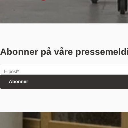
Abonner på våre pressemeld
E-
post
*
Fornavn
*
Etternavn
*
Abonner
Firma
*
Tittel
Telefon
Land