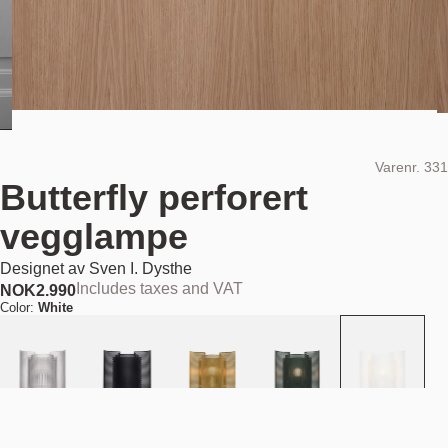
Varenr.
331
Butterfly perforert
vegglampe
Designet av
Sven I. Dysthe
Includes taxes and VAT
NOK
2.990
Color:
White