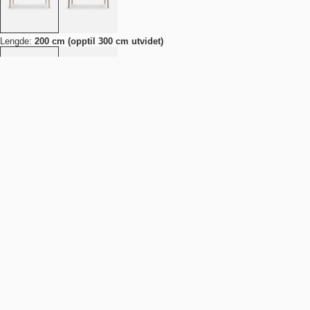
Lengde:
200 cm (opptil 300 cm utvidet)
Legg i handlekurv
NOK 39.990
Estimert forsendelsesdato:
August 11, 2026
Finn din nærmeste butikk
Detaljer