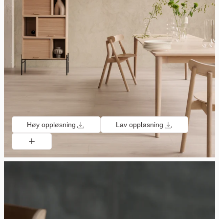
Høy oppløsning
Lav oppløsning