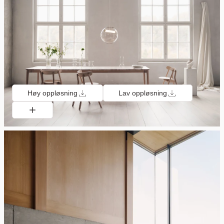
Høy oppløsning
Lav oppløsning