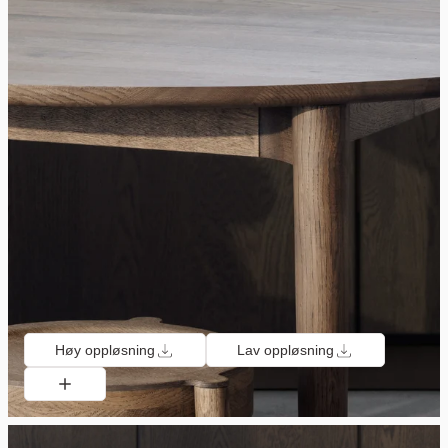
Høy oppløsning
Lav oppløsning