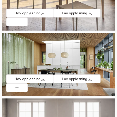
Høy oppløsning
Lav oppløsning
Høy oppløsning
Lav oppløsning