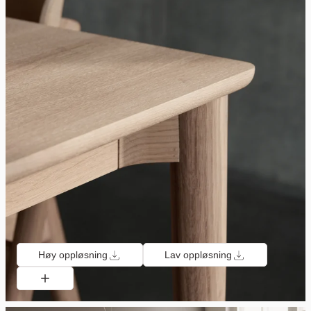
Høy oppløsning
Lav oppløsning