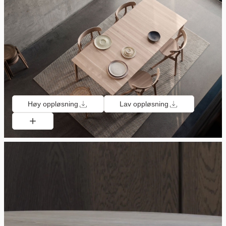
Høy oppløsning
Lav oppløsning