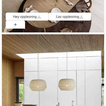
Høy oppløsning
Lav oppløsning