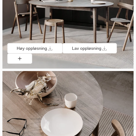
Høy oppløsning
Lav oppløsning