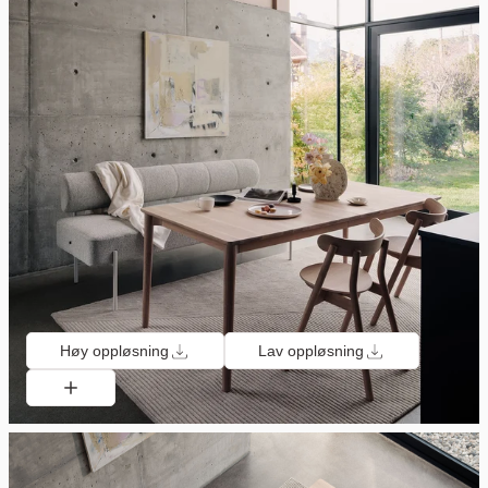
Høy oppløsning
Lav oppløsning