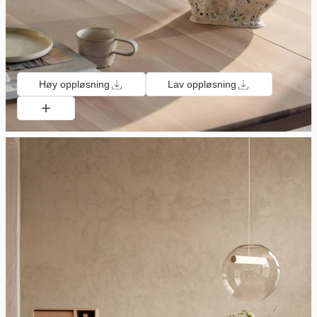
Høy oppløsning
Lav oppløsning