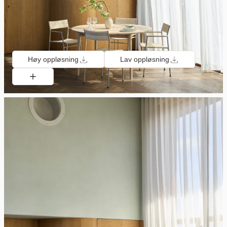
Høy oppløsning
Lav oppløsning