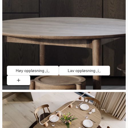
Høy oppløsning
Lav oppløsning