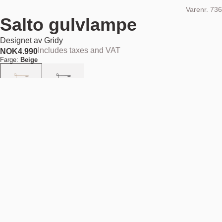
Varenr.
736
Salto gulvlampe
Designet av
Gridy
Includes taxes and VAT
NOK
4.990
Farge:
Beige
Legg i handlekurv
NOK 4.990
Estimert forsendelsesdato:
August 11, 2026
Finn din nærmeste butikk