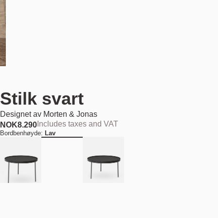
Stilk svart
Designet av
Morten & Jonas
Includes taxes and VAT
NOK
8.290
Bordbenhøyde:
Lav
Bordplatestørrelse:
Stor