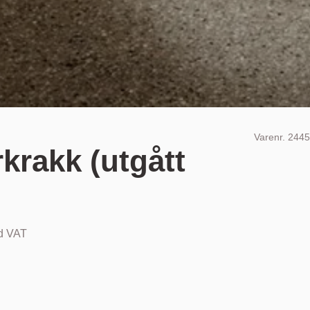
Varenr.
2445
rkrakk (utgått
nd VAT