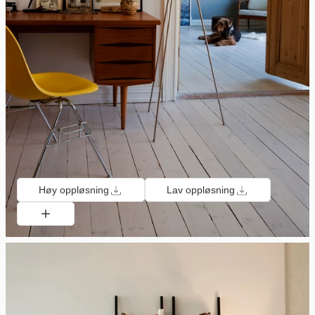
Høy oppløsning
Lav oppløsning