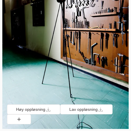
Høy oppløsning
Lav oppløsning