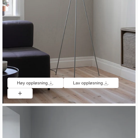
Høy oppløsning
Lav oppløsning