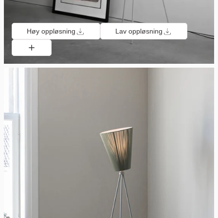
Høy oppløsning
Lav oppløsning