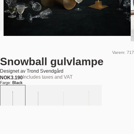
Varenr.
717
Snowball gulvlampe
Designet av
Trond Svendgård
Includes taxes and VAT
NOK
3.190
Farge:
Black