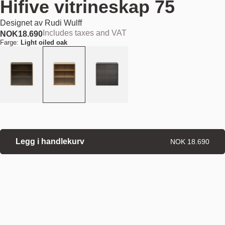
Hifive vitrineskap 75
Designet av
Rudi Wulff
Includes taxes and VAT
NOK
18.690
Farge:
Light oiled oak
Legg i handlekurv
NOK 18.690
Estimert forsendelsesdato:
August 11, 2026
Finn din nærmeste butikk