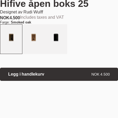
Hifive åpen boks 25
Designet av
Rudi Wulff
Includes taxes and VAT
NOK
4.500
Farge:
Smoked oak
Legg i handlekurv
NOK 4.500
Estimert forsendelsesdato:
August 11, 2026
Finn din nærmeste butikk