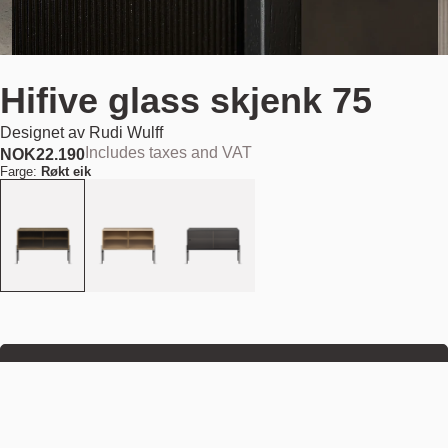
Hifive glass skjenk 75
Designet av
Rudi Wulff
Includes taxes and VAT
NOK
22.190
Farge:
Røkt eik
Legg i handlekurv
NOK 22.190
Estimert forsendelsesdato:
August 11, 2026