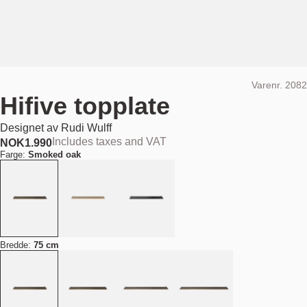
Varenr.
2082
Hifive topplate
Designet av
Rudi Wulff
Includes taxes and VAT
NOK
1.990
Farge:
Smoked oak
Bredde:
75 cm