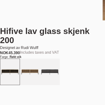
Hifive lav glass skjenk
200
Designet av
Rudi Wulff
Includes taxes and VAT
NOK
45.390
Farge:
Røkt eik
Legg i handlekurv
NOK 45.390