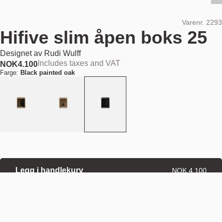
Varenr.
2293
Hifive slim åpen boks 25
Designet av
Rudi Wulff
Includes taxes and VAT
NOK
4.100
Farge:
Black painted oak
Legg i handlekurv
NOK 4.100
Estimert forsendelsesdato:
August 11, 2026
Finn din nærmeste butikk