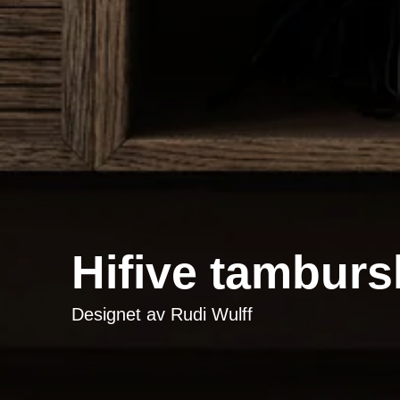
Hifive tamburs
Designet av
Rudi Wulff