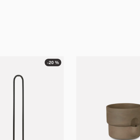
Cecilia Xinyu Zhang
Felix Isidorsson
Gridy
-20 %
-20
%