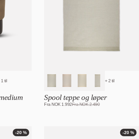
-20
%
 1 til
+ 2 til
 medium
Spool teppe og løper
Fra
NOK
1.992
Fra
NOK
2.490
-20 %
-20 %