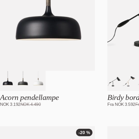
-29
%
Acorn pendellampe
Birdy bor
NOK
3.192
NOK
4.490
Fra
NOK
3.592
F
-20 %