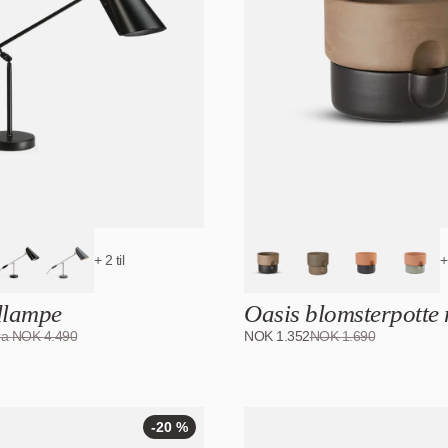
-20
%
+ 2 til
+
dlampe
Oasis blomsterpotte
ra
NOK
4.490
NOK
1.352
NOK
1.690
-20 %