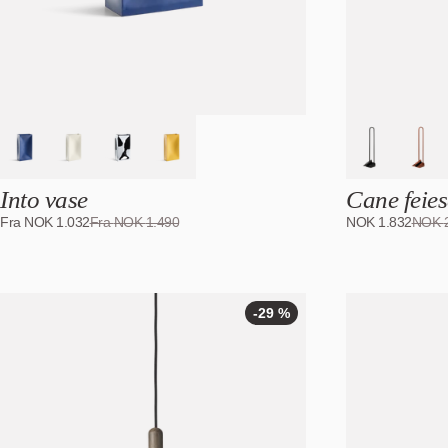
Into vase
Cane feies
Fra
NOK
1.032
Fra
NOK
1.490
NOK
1.832
NOK
-29 %