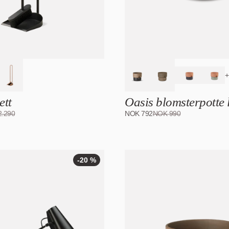
+
ett
Oasis blomsterpotte l
2.290
NOK
792
NOK
990
-20 %