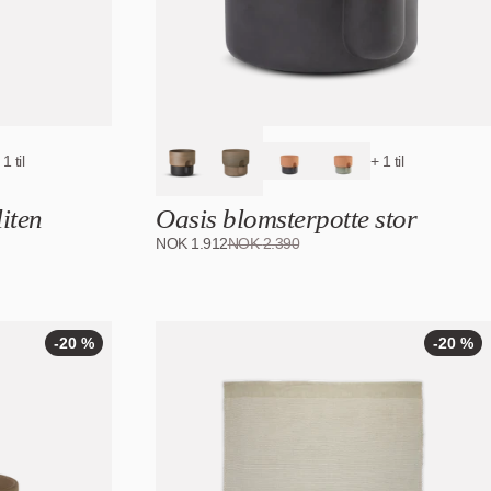
 1 til
+ 1 til
iten
Oasis blomsterpotte stor
NOK
1.912
NOK
2.390
-20 %
-20 %