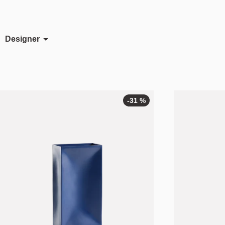
Designer
Ann Kristin Einarsen
Atle Tveit
Birger Dahl
Studio Terhedebrügge
Vera & Kyte
-31 %
-31
%