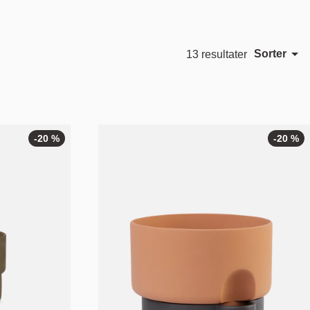
Sorter
13 resultater
Utvalgt
Morten & Jonas
Ove Rogne
Mest relevant
Bestselgende
Alfabetisk, A-Z
-20 %
-20 %
Alfabetisk, Å-A
Pris, lav til høy
Pris, høy til lav
Dato, gammel til ny
Dato, ny til gammel
-20
%