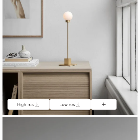
High res
Low res