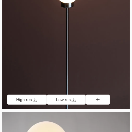
High res
Low res