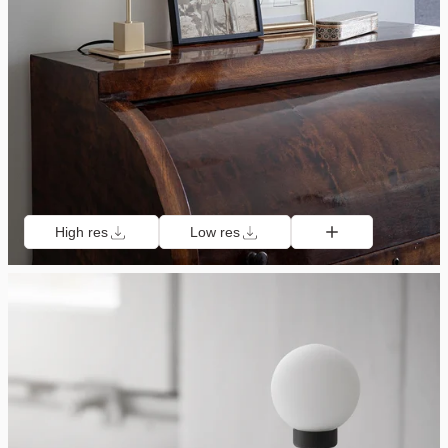
High res
Low res