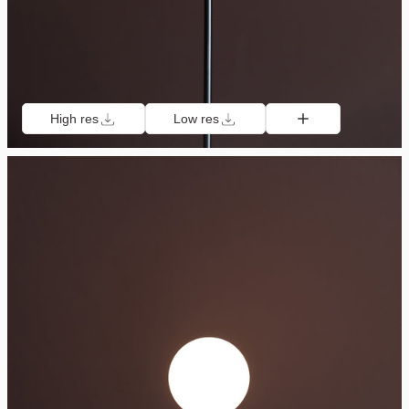
High res
Low res