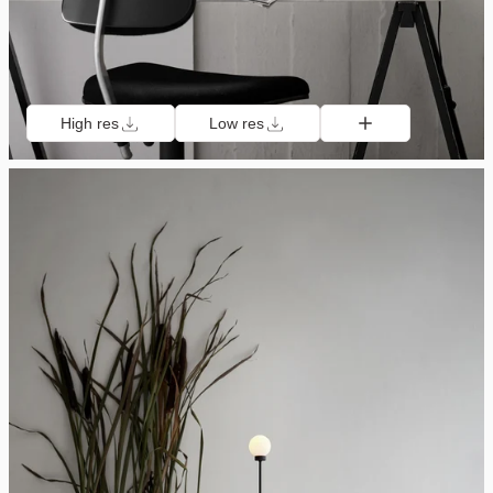
High res
Low res