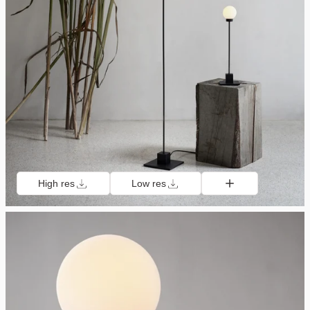
High res
Low res