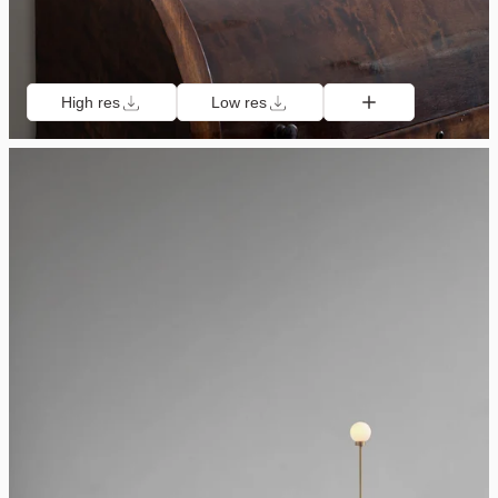
High res
Low res