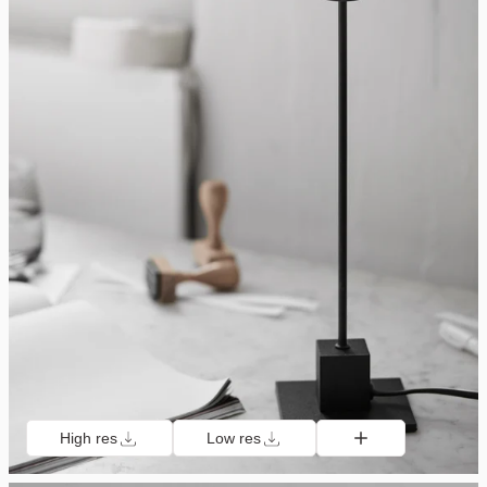
High res
Low res