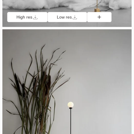
High res
Low res