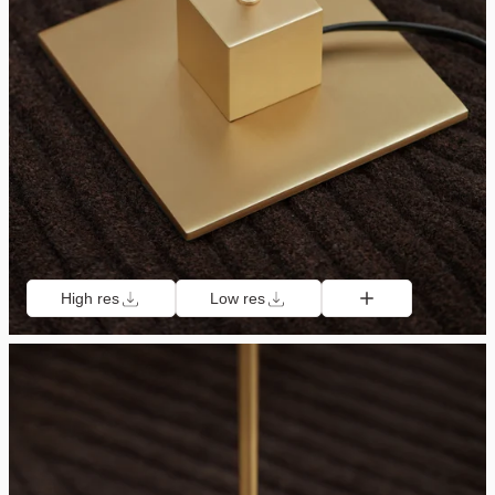
High res
Low res