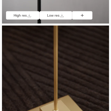
High res
Low res