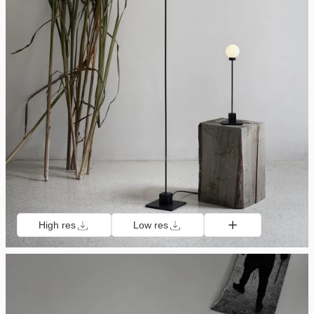
High res
Low res