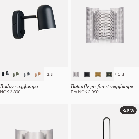
+ 1 til
+ 1 til
Buddy vegglampe
Butterfly perforert vegglampe
NOK
2.890
Fra
NOK
2.990
-20 %