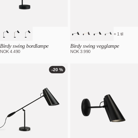
+ 1 til
Birdy swing bordlampe
Birdy swing vegglampe
NOK
4.490
NOK
3.990
-20 %
-20
%