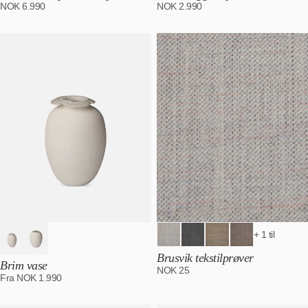
NOK
6.990
NOK
2.990
+ 1 til
Brusvik tekstilprøver
Brim vase
NOK
25
Fra
NOK
1.990