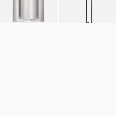
+ 1 til
Butterfly vegglampe
Cane feiesett
Fra
NOK
2.990
NOK
1.832
NOK
2.290