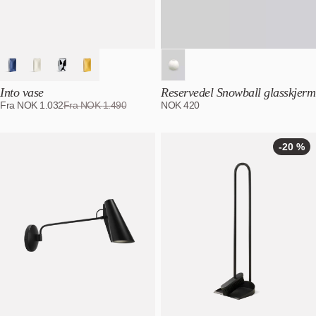
Into vase
Reservedel Snowball glasskjerm
Fra
NOK
1.032
Fra
NOK
1.490
NOK
420
-20 %