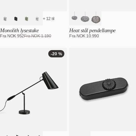
+ 12 til
Monolith lysestake
Heat stål pendellampe
Fra
NOK
952
Fra
NOK
1.190
Fra
NOK
10.990
-20 %
-20
%