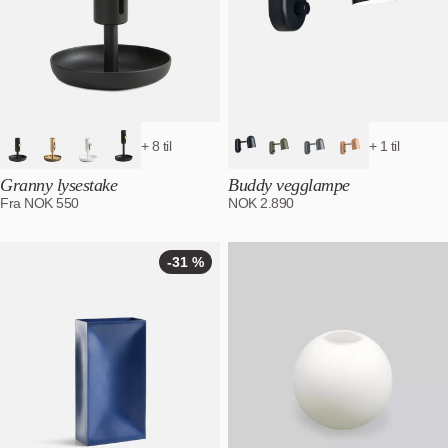
+ 8 til
+ 1 til
Granny lysestake
Buddy vegglampe
Fra
NOK
550
NOK
2.890
-31 %
-31
%