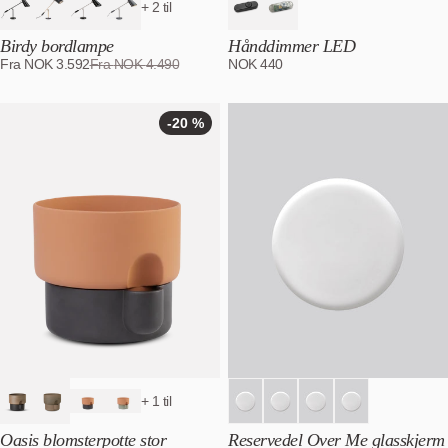
+ 2 til
Birdy bordlampe
Hånddimmer LED
Fra
NOK
3.592
Fra
NOK
4.490
NOK
440
-20 %
-20
%
+ 1 til
Oasis blomsterpotte stor
Reservedel Over Me glasskjerm