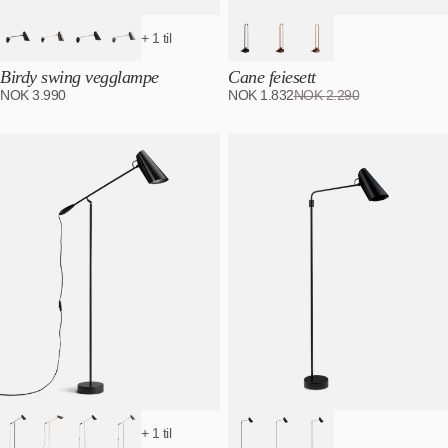
+ 1 til
Birdy swing vegglampe
Cane feiesett
NOK
3.990
NOK
1.832
NOK
2.290
+ 1 til