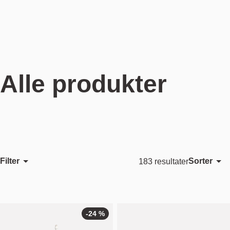
Alle produkter
Filter
Sorter
183 resultater
Utvalgt
Mest relevant
Bestselgende
-24 %
Alfabetisk, A-Z