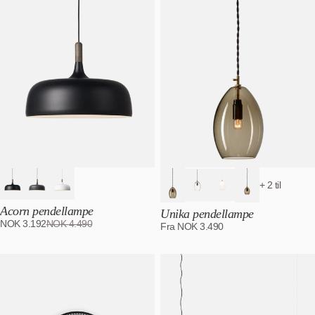
-29
%
+ 2 til
Acorn pendellampe
Unika pendellampe
NOK
3.192
NOK
4.490
Fra
NOK
3.490